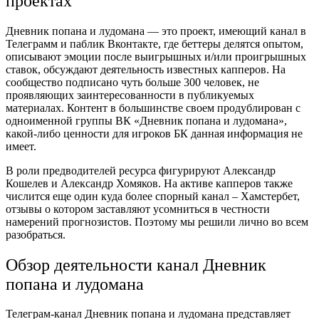
проектах
Дневник попана и лудомана — это проект, имеющий канал в
Телеграмм и паблик Вконтакте, где беттеры делятся опытом,
описывают эмоции после выигрышных и/или проигрышных
ставок, обсуждают деятельность известных капперов. На
сообщество подписано чуть больше 300 человек, не
проявляющих заинтересованности в публикуемых
материалах. Контент в большинстве своем продублирован с
одноименной группы ВК «Дневник попана и лудомана»,
какой-либо ценности для игроков БК данная информация не
имеет.
В роли предводителей ресурса фигурируют Александр
Кошелев и Александр Хомяков. На активе капперов также
числится еще один куда более спорный канал – Хамстербет,
отзывы о котором заставляют усомниться в честности
намерений прогнозистов. Поэтому мы решили лично во всем
разобраться.
Обзор деятельности канал Дневник
попана и лудомана
Телеграм-канал Дневник попана и лудомана представляет