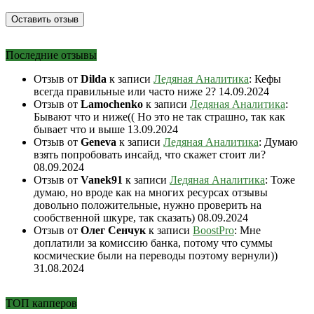
Последние отзывы
Отзыв от
Dilda
к записи
Ледяная Аналитика
: Кефы
всегда правильные или часто ниже 2?
14.09.2024
Отзыв от
Lamochenko
к записи
Ледяная Аналитика
:
Бывают что и ниже(( Но это не так страшно, так как
бывает что и выше
13.09.2024
Отзыв от
Geneva
к записи
Ледяная Аналитика
: Думаю
взять попробовать инсайд, что скажет стоит ли?
08.09.2024
Отзыв от
Vanek91
к записи
Ледяная Аналитика
: Тоже
думаю, но вроде как на многих ресурсах отзывы
довольно положительные, нужно проверить на
сообственной шкуре, так сказать)
08.09.2024
Отзыв от
Олег Сенчук
к записи
BoostPro
: Мне
доплатили за комиссию банка, потому что суммы
космические были на переводы поэтому вернули))
31.08.2024
ТОП капперов