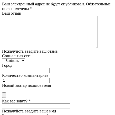
Ваш электронный адрес не будет опубликован. Обязательные
поля помечены
*
Ваш отзыв
Пожалуйста введите ваш отзыв
Социальная сеть
Город
Количество комментариев
Новый аватар пользователя
Как вас зовут?
*
Пожалуйста введите ваше имя