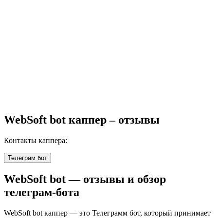
WebSoft bot каппер – отзывы
Контакты каппера:
Телеграм бот
WebSoft bot — отзывы и обзор
телеграм-бота
WebSoft bot каппер — это Телеграмм бот, который принимает