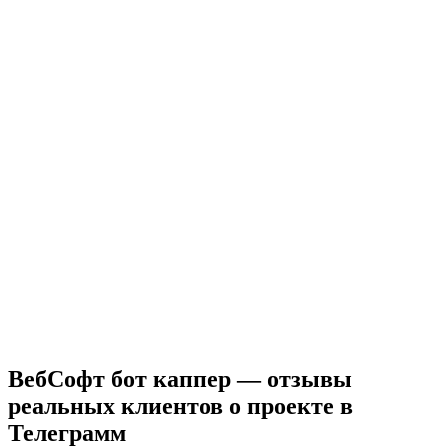
ВебСофт бот каппер — отзывы
реальных клиентов о проекте в
Телеграмм