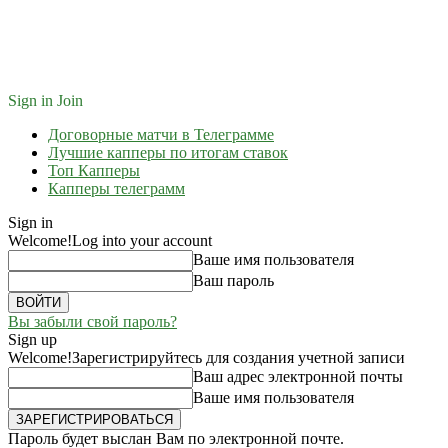
Sign in
Join
Договорные матчи в Телеграмме
Лучшие капперы по итогам ставок
Топ Капперы
Капперы телеграмм
Sign in
Welcome!
Log into your account
Ваше имя пользователя
Ваш пароль
Вы забыли свой пароль?
Sign up
Welcome!
Зарегистрируйтесь для создания учетной записи
Ваш адрес электронной почты
Ваше имя пользователя
Пароль будет выслан Вам по электронной почте.