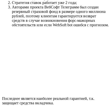
Стратегия ставок работает уже 2 года;
Авторами проекта ВебСофт Телеграмм был создан
резервный страховой фонд в размере одного миллиона
рублей, поэтому клиентам гарантируется возврат
средств в случае возникновения форс-мажорных
обстоятельств или если WebSoft bot ошибся с прогнозом.
Последнее является наиболее реальной гарантией, т.к.
защищает средства вкладчика.