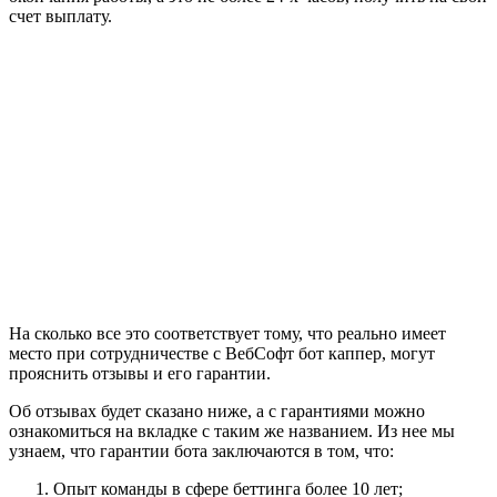
счет выплату.
На сколько все это соответствует тому, что реально имеет
место при сотрудничестве с ВебСофт бот каппер, могут
прояснить отзывы и его гарантии.
Об отзывах будет сказано ниже, а с гарантиями можно
ознакомиться на вкладке с таким же названием. Из нее мы
узнаем, что гарантии бота заключаются в том, что:
Опыт команды в сфере беттинга более 10 лет;