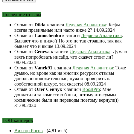
Последние отзывы
Отзыв от
Dilda
к записи
Ледяная Аналитика
: Кефы
всегда правильные или часто ниже 2?
14.09.2024
Отзыв от
Lamochenko
к записи
Ледяная Аналитика
:
Бывают что и ниже(( Но это не так страшно, так как
бывает что и выше
13.09.2024
Отзыв от
Geneva
к записи
Ледяная Аналитика
: Думаю
взять попробовать инсайд, что скажет стоит ли?
08.09.2024
Отзыв от
Vanek91
к записи
Ледяная Аналитика
: Тоже
думаю, но вроде как на многих ресурсах отзывы
довольно положительные, нужно проверить на
сообственной шкуре, так сказать)
08.09.2024
Отзыв от
Олег Сенчук
к записи
BoostPro
: Мне
доплатили за комиссию банка, потому что суммы
космические были на переводы поэтому вернули))
31.08.2024
ТОП капперов
Виктор Рогов
(4,81 из 5)