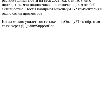
растянувшийся почти на весь 2021 год. Сейчас у него
полторы тысячи подписчиков, не отличающихся особой
активностью. Посты набирают максимум 1-2 комментария и
около сотни просмотров.
Канал можно увидеть по ссылке t.me/QualityF1rst; обратная
связь через @QualitySupportBot.