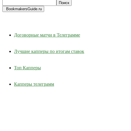
BookmakersGuide.ru
Договорные матчи в Телеграмме
Лучшие капперы по итогам ставок
Топ Капперы
Капперы телеграмм