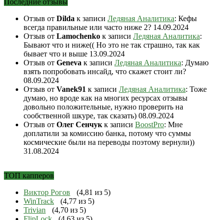
Последние отзывы
Отзыв от
Dilda
к записи
Ледяная Аналитика
: Кефы
всегда правильные или часто ниже 2?
14.09.2024
Отзыв от
Lamochenko
к записи
Ледяная Аналитика
:
Бывают что и ниже(( Но это не так страшно, так как
бывает что и выше
13.09.2024
Отзыв от
Geneva
к записи
Ледяная Аналитика
: Думаю
взять попробовать инсайд, что скажет стоит ли?
08.09.2024
Отзыв от
Vanek91
к записи
Ледяная Аналитика
: Тоже
думаю, но вроде как на многих ресурсах отзывы
довольно положительные, нужно проверить на
сообственной шкуре, так сказать)
08.09.2024
Отзыв от
Олег Сенчук
к записи
BoostPro
: Мне
доплатили за комиссию банка, потому что суммы
космические были на переводы поэтому вернули))
31.08.2024
ТОП капперов
Виктор Рогов
(4,81 из 5)
WinTrack
(4,77 из 5)
Trivian
(4,70 из 5)
FlipLock
(4,63 из 5)