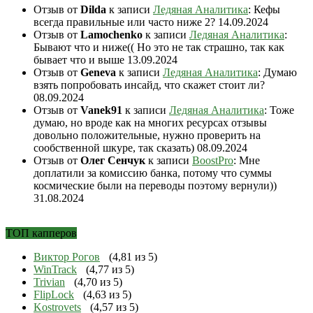
Отзыв от
Dilda
к записи
Ледяная Аналитика
: Кефы
всегда правильные или часто ниже 2?
14.09.2024
Отзыв от
Lamochenko
к записи
Ледяная Аналитика
:
Бывают что и ниже(( Но это не так страшно, так как
бывает что и выше
13.09.2024
Отзыв от
Geneva
к записи
Ледяная Аналитика
: Думаю
взять попробовать инсайд, что скажет стоит ли?
08.09.2024
Отзыв от
Vanek91
к записи
Ледяная Аналитика
: Тоже
думаю, но вроде как на многих ресурсах отзывы
довольно положительные, нужно проверить на
сообственной шкуре, так сказать)
08.09.2024
Отзыв от
Олег Сенчук
к записи
BoostPro
: Мне
доплатили за комиссию банка, потому что суммы
космические были на переводы поэтому вернули))
31.08.2024
ТОП капперов
Виктор Рогов
(4,81 из 5)
WinTrack
(4,77 из 5)
Trivian
(4,70 из 5)
FlipLock
(4,63 из 5)
Kostrovets
(4,57 из 5)