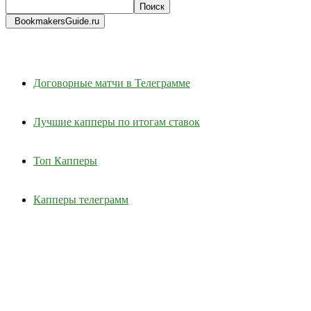
BookmakersGuide.ru
Договорные матчи в Телеграмме
Лучшие капперы по итогам ставок
Топ Капперы
Капперы телеграмм