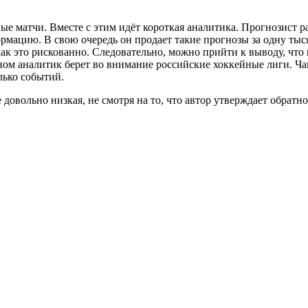
ые матчи. Вместе с этим идёт короткая аналитика. Прогнозист р
рмацию. В свою очередь он продает такие прогнозы за одну тыс
ак это рискованно. Следовательно, можно прийти к выводу, чт
вном аналитик берет во внимание российские хоккейные лиги. Ч
лько событий.
довольно низкая, не смотря на то, что автор утверждает обратно