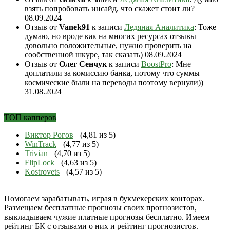
взять попробовать инсайд, что скажет стоит ли?
08.09.2024
Отзыв от
Vanek91
к записи
Ледяная Аналитика
: Тоже
думаю, но вроде как на многих ресурсах отзывы
довольно положительные, нужно проверить на
сообственной шкуре, так сказать)
08.09.2024
Отзыв от
Олег Сенчук
к записи
BoostPro
: Мне
доплатили за комиссию банка, потому что суммы
космические были на переводы поэтому вернули))
31.08.2024
ТОП капперов
Виктор Рогов
(4,81 из 5)
WinTrack
(4,77 из 5)
Trivian
(4,70 из 5)
FlipLock
(4,63 из 5)
Kostrovets
(4,57 из 5)
Помогаем зарабатывать, играя в букмекерских конторах.
Размещаем бесплатные прогнозы своих прогнозистов,
выкладываем чужие платные прогнозы бесплатно. Имеем
рейтинг БК с отзывами о них и рейтинг прогнозистов.