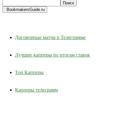
BookmakersGuide.ru
Договорные матчи в Телеграмме
Лучшие капперы по итогам ставок
Топ Капперы
Капперы телеграмм