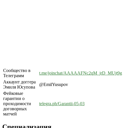
Сообщество в
t.me/joinchat/AAAAAFNc2qM_jrD_MUjt9g
Телеграмм
Аккаунт доггера
@EmilYusupov
Эмиля Юсупова
Фейковые
гарантии о
проходимости
telegra.ph/Garantii-05-03
договорных
матчей
Специализация