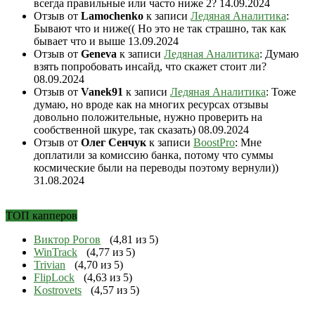
всегда правильные или часто ниже 2?
14.09.2024
Отзыв от
Lamochenko
к записи
Ледяная Аналитика
:
Бывают что и ниже(( Но это не так страшно, так как
бывает что и выше
13.09.2024
Отзыв от
Geneva
к записи
Ледяная Аналитика
: Думаю
взять попробовать инсайд, что скажет стоит ли?
08.09.2024
Отзыв от
Vanek91
к записи
Ледяная Аналитика
: Тоже
думаю, но вроде как на многих ресурсах отзывы
довольно положительные, нужно проверить на
сообственной шкуре, так сказать)
08.09.2024
Отзыв от
Олег Сенчук
к записи
BoostPro
: Мне
доплатили за комиссию банка, потому что суммы
космические были на переводы поэтому вернули))
31.08.2024
ТОП капперов
Виктор Рогов
(4,81 из 5)
WinTrack
(4,77 из 5)
Trivian
(4,70 из 5)
FlipLock
(4,63 из 5)
Kostrovets
(4,57 из 5)