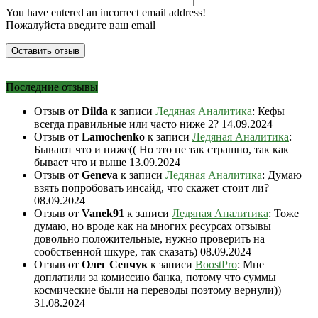
You have entered an incorrect email address!
Пожалуйста введите ваш email
Последние отзывы
Отзыв от
Dilda
к записи
Ледяная Аналитика
: Кефы
всегда правильные или часто ниже 2?
14.09.2024
Отзыв от
Lamochenko
к записи
Ледяная Аналитика
:
Бывают что и ниже(( Но это не так страшно, так как
бывает что и выше
13.09.2024
Отзыв от
Geneva
к записи
Ледяная Аналитика
: Думаю
взять попробовать инсайд, что скажет стоит ли?
08.09.2024
Отзыв от
Vanek91
к записи
Ледяная Аналитика
: Тоже
думаю, но вроде как на многих ресурсах отзывы
довольно положительные, нужно проверить на
сообственной шкуре, так сказать)
08.09.2024
Отзыв от
Олег Сенчук
к записи
BoostPro
: Мне
доплатили за комиссию банка, потому что суммы
космические были на переводы поэтому вернули))
31.08.2024