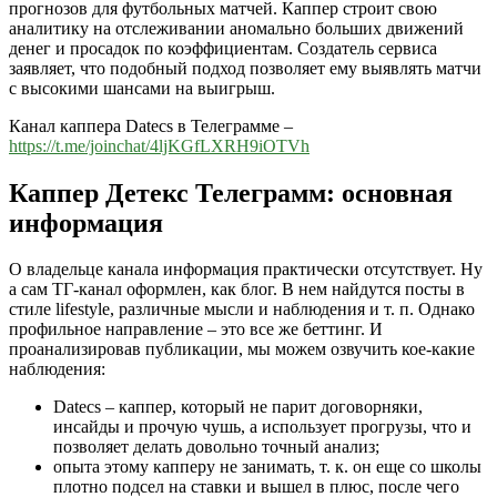
прогнозов для футбольных матчей. Каппер строит свою
аналитику на отслеживании аномально больших движений
денег и просадок по коэффициентам. Создатель сервиса
заявляет, что подобный подход позволяет ему выявлять матчи
с высокими шансами на выигрыш.
Канал каппера Datecs в Телеграмме –
https://t.me/joinchat/4ljKGfLXRH9iOTVh
Каппер Детекс Телеграмм: основная
информация
О владельце канала информация практически отсутствует. Ну
а сам ТГ-канал оформлен, как блог. В нем найдутся посты в
стиле lifestyle, различные мысли и наблюдения и т. п. Однако
профильное направление – это все же беттинг. И
проанализировав публикации, мы можем озвучить кое-какие
наблюдения:
Datecs – каппер, который не парит договорняки,
инсайды и прочую чушь, а использует прогрузы, что и
позволяет делать довольно точный анализ;
опыта этому капперу не занимать, т. к. он еще со школы
плотно подсел на ставки и вышел в плюс, после чего