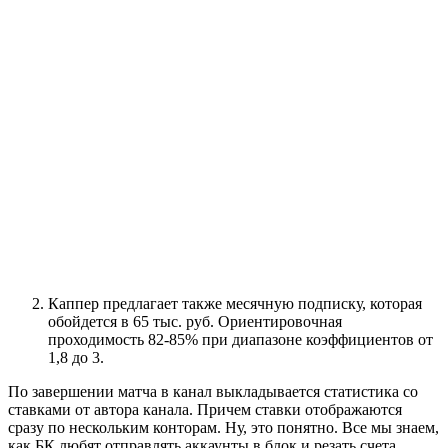
Каппер предлагает также месячную подписку, которая
обойдется в 65 тыс. руб. Ориентировочная
проходимость 82-85% при диапазоне коэффициентов от
1,8 до 3.
По завершении матча в канал выкладывается статистика со
ставками от автора канала. Причем ставки отображаются
сразу по нескольким конторам. Ну, это понятно. Все мы знаем,
как БК любят отправлять аккаунты в блок и резать счета.