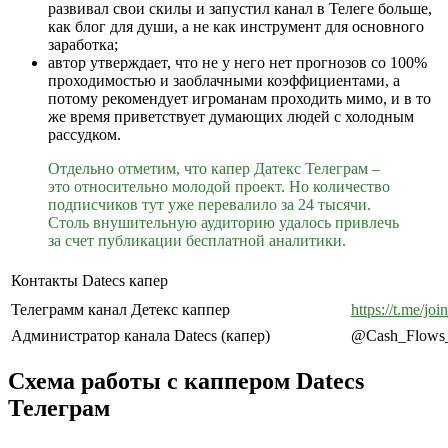
развивал свои скилы и запустил канал в Телеге больше,
как блог для души, а не как инструмент для основного
заработка;
автор утверждает, что не у него нет прогнозов со 100%
проходимостью и заоблачными коэффициентами, а
потому рекомендует игроманам проходить мимо, и в то
же время приветствует думающих людей с холодным
рассудком.
Отдельно отметим, что капер Датекс Телеграм –
это относительно молодой проект. Но количество
подписчиков тут уже перевалило за 24 тысячи.
Столь внушительную аудиторию удалось привлечь
за счет публикации бесплатной аналитики.
Контакты Datecs капер
Телеграмм канал Детекс каппер
https://t.me/
Администратор канала Datecs (капер)
@Cash_Flows_
Схема работы с каппером Datecs
Телеграм