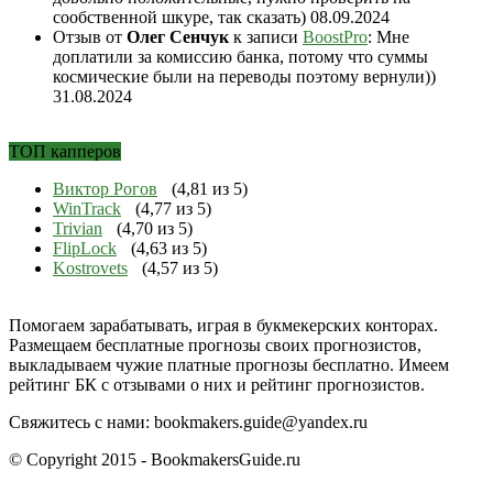
сообственной шкуре, так сказать)
08.09.2024
Отзыв от
Олег Сенчук
к записи
BoostPro
: Мне
доплатили за комиссию банка, потому что суммы
космические были на переводы поэтому вернули))
31.08.2024
ТОП капперов
Виктор Рогов
(4,81 из 5)
WinTrack
(4,77 из 5)
Trivian
(4,70 из 5)
FlipLock
(4,63 из 5)
Kostrovets
(4,57 из 5)
Помогаем зарабатывать, играя в букмекерских конторах.
Размещаем бесплатные прогнозы своих прогнозистов,
выкладываем чужие платные прогнозы бесплатно. Имеем
рейтинг БК с отзывами о них и рейтинг прогнозистов.
Свяжитесь с нами:
bookmakers.guide@yandex.ru
© Copyright 2015 - BookmakersGuide.ru