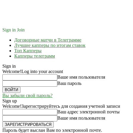
Sign in
Join
Договорные матчи в Телеграмме
Лучшие капперы по итогам ставок
Топ Капперы
Капперы телеграмм
Sign in
Welcome!
Log into your account
Ваше имя пользователя
Ваш пароль
Вы забыли свой пароль?
Sign up
Welcome!
Зарегистрируйтесь для создания учетной записи
Ваш адрес электронной почты
Ваше имя пользователя
Пароль будет выслан Вам по электронной почте.