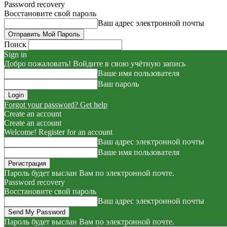
Password recovery
Восстановите свой пароль
Ваш адрес электронной почты
Поиск
Sign in
Добро пожаловать! Войдите в свою учётную запись
Ваше имя пользователя
Ваш пароль
Forgot your password? Get help
Create an account
Create an account
Welcome! Register for an account
Ваш адрес электронной почты
Ваше имя пользователя
Пароль будет выслан Вам по электронной почте.
Password recovery
Восстановите свой пароль
Ваш адрес электронной почты
Пароль будет выслан Вам по электронной почте.