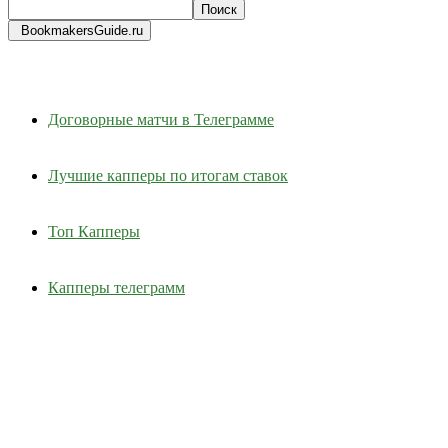
BookmakersGuide.ru
Договорные матчи в Телеграмме
Лучшие капперы по итогам ставок
Топ Капперы
Капперы телеграмм