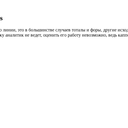
s
 линии, это в большинстве случаев тоталы и форы, другие исхо
ику аналитик не ведет, оценить его работу невозможно, ведь ка