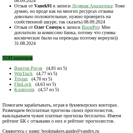
08.09.2024
Отзыв от
Vanek91
к записи
Ледяная Аналитика
: Тоже
думаю, но вроде как на многих ресурсах отзывы
довольно положительные, нужно проверить на
сообственной шкуре, так сказать)
08.09.2024
Отзыв от
Олег Сенчук
к записи
BoostPro
: Мне
доплатили за комиссию банка, потому что суммы
космические были на переводы поэтому вернули))
31.08.2024
ТОП капперов
Виктор Рогов
(4,81 из 5)
WinTrack
(4,77 из 5)
Trivian
(4,70 из 5)
FlipLock
(4,63 из 5)
Kostrovets
(4,57 из 5)
Помогаем зарабатывать, играя в букмекерских конторах.
Размещаем бесплатные прогнозы своих прогнозистов,
выкладываем чужие платные прогнозы бесплатно. Имеем
рейтинг БК с отзывами о них и рейтинг прогнозистов.
Свяжитесь с нами:
bookmakers.guide@yandex.ru