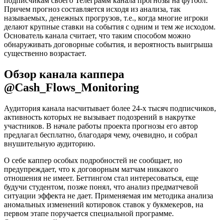
подписчикам своего Телеграмм канала прогнозы на футбол.
Причем прогноз составляется исходя из анализа, так
называемых, денежных прогрузов, т.е., когда многие игроки
делают крупные ставки на события с одним и тем же исходом.
Основатель канала считает, что таким способом можно
обнаруживать договорные события, и вероятность выигрыша
существенно возрастает.
Обзор канала каппера
@Cash_Flows_Monitoring
Аудитория канала насчитывает более 24-х тысяч подписчиков,
активность которых не вызывает подозрений в накрутке
участников. В начале работы проекта прогнозы его автор
предлагал бесплатно, благодаря чему, очевидно, и собрал
внушительную аудиторию.
О себе каппер особых подробностей не сообщает, но
предупреждает, что к договорным матчам никакого
отношения не имеет. Беттингом стал интересоваться, еще
будучи студентом, позже понял, что анализ предматчевой
ситуации эффекта не дает. Применяемая им методика анализа
аномальных изменений котировок ставок у букмекеров, на
первом этапе поручается специальной программе.