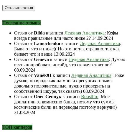
Последние отзывы
Отзыв от
Dilda
к записи
Ледяная Аналитика
: Кефы
всегда правильные или часто ниже 2?
14.09.2024
Отзыв от
Lamochenko
к записи
Ледяная Аналитика
:
Бывают что и ниже(( Но это не так страшно, так как
бывает что и выше
13.09.2024
Отзыв от
Geneva
к записи
Ледяная Аналитика
: Думаю
взять попробовать инсайд, что скажет стоит ли?
08.09.2024
Отзыв от
Vanek91
к записи
Ледяная Аналитика
: Тоже
думаю, но вроде как на многих ресурсах отзывы
довольно положительные, нужно проверить на
сообственной шкуре, так сказать)
08.09.2024
Отзыв от
Олег Сенчук
к записи
BoostPro
: Мне
доплатили за комиссию банка, потому что суммы
космические были на переводы поэтому вернули))
31.08.2024
ТОП капперов