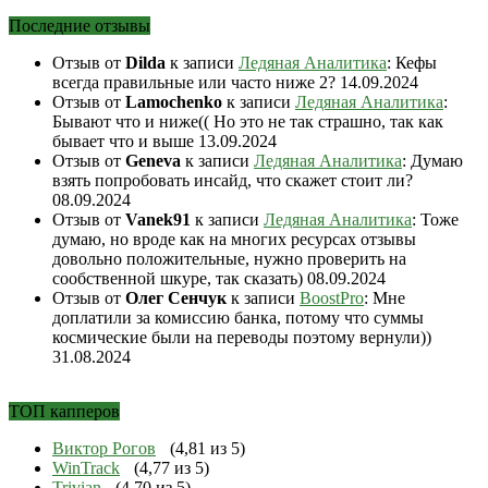
Последние отзывы
Отзыв от
Dilda
к записи
Ледяная Аналитика
: Кефы
всегда правильные или часто ниже 2?
14.09.2024
Отзыв от
Lamochenko
к записи
Ледяная Аналитика
:
Бывают что и ниже(( Но это не так страшно, так как
бывает что и выше
13.09.2024
Отзыв от
Geneva
к записи
Ледяная Аналитика
: Думаю
взять попробовать инсайд, что скажет стоит ли?
08.09.2024
Отзыв от
Vanek91
к записи
Ледяная Аналитика
: Тоже
думаю, но вроде как на многих ресурсах отзывы
довольно положительные, нужно проверить на
сообственной шкуре, так сказать)
08.09.2024
Отзыв от
Олег Сенчук
к записи
BoostPro
: Мне
доплатили за комиссию банка, потому что суммы
космические были на переводы поэтому вернули))
31.08.2024
ТОП капперов
Виктор Рогов
(4,81 из 5)
WinTrack
(4,77 из 5)
Trivian
(4,70 из 5)