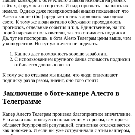
Нашей командой о боте Алесто отзывы искались на разных
сайтах, форумах и в соцсетях. И надо признать – нашлось их
немало. Однако даже поверхностный анализ показывает, что
Алесто каппер (bot) предстает в них в довольно выгодном
свете. К тому же люди активно обсуждают проходимость
прогнозов, отдельные события и т. д. Единственное, на что
порой нарекают пользователи, так это стоимость подписки.
Да, тут не поспоришь, в бота Alesto Телеграм цены выше, чем
у конкурентов. Но тут уж ничего не поделать.
Каппер дает возможность хорошо заработать.
С использованием крупного банка стоимость подписки
отбивается довольно легко.
К тому же по отзывам мы видим, что люди оплачивают
подписку раз за разом, значит, оно того стоит!
Заключение о боте-капере Алесто в
Телеграмме
Капер Алесто Телеграм произвел благоприятное впечатление.
Его аналитика пользуется повышенным спросом, сам проект
обладает безупречной репутацией, статистика отслеживается
как положено. И если вы уже сотрудничали с этим каппером,