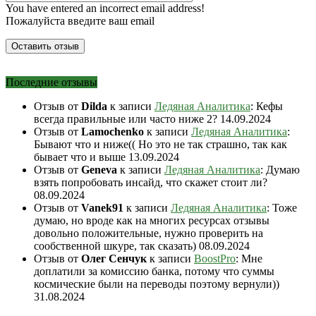
You have entered an incorrect email address!
Пожалуйста введите ваш email
Последние отзывы
Отзыв от
Dilda
к записи
Ледяная Аналитика
: Кефы
всегда правильные или часто ниже 2?
14.09.2024
Отзыв от
Lamochenko
к записи
Ледяная Аналитика
:
Бывают что и ниже(( Но это не так страшно, так как
бывает что и выше
13.09.2024
Отзыв от
Geneva
к записи
Ледяная Аналитика
: Думаю
взять попробовать инсайд, что скажет стоит ли?
08.09.2024
Отзыв от
Vanek91
к записи
Ледяная Аналитика
: Тоже
думаю, но вроде как на многих ресурсах отзывы
довольно положительные, нужно проверить на
сообственной шкуре, так сказать)
08.09.2024
Отзыв от
Олег Сенчук
к записи
BoostPro
: Мне
доплатили за комиссию банка, потому что суммы
космические были на переводы поэтому вернули))
31.08.2024