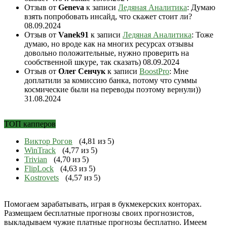
Отзыв от
Geneva
к записи
Ледяная Аналитика
: Думаю
взять попробовать инсайд, что скажет стоит ли?
08.09.2024
Отзыв от
Vanek91
к записи
Ледяная Аналитика
: Тоже
думаю, но вроде как на многих ресурсах отзывы
довольно положительные, нужно проверить на
сообственной шкуре, так сказать)
08.09.2024
Отзыв от
Олег Сенчук
к записи
BoostPro
: Мне
доплатили за комиссию банка, потому что суммы
космические были на переводы поэтому вернули))
31.08.2024
ТОП капперов
Виктор Рогов
(4,81 из 5)
WinTrack
(4,77 из 5)
Trivian
(4,70 из 5)
FlipLock
(4,63 из 5)
Kostrovets
(4,57 из 5)
Помогаем зарабатывать, играя в букмекерских конторах.
Размещаем бесплатные прогнозы своих прогнозистов,
выкладываем чужие платные прогнозы бесплатно. Имеем